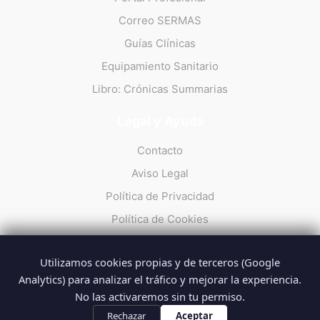
Correo SERMAS
Guías Clínicas
Equipamiento Sanitario
Libro: Crónicas Summarias
Legal y Ayuda
Contacto
Aviso Legal
Política de Privacidad
Política de Cookies
Utilizamos cookies propias y de terceros (Google
Analytics) para analizar el tráfico y mejorar la experiencia.
No las activaremos sin tu permiso.
© 2026 Summarios · La web no oficial de los profesionales del
SUMMA 112
Rechazar
Aceptar