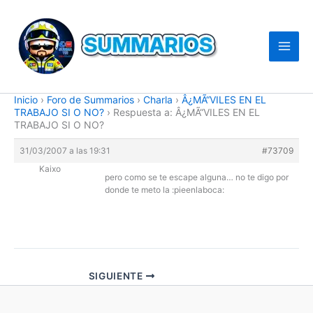
Ir
al
contenido
Inicio
›
Foro de Summarios
›
Charla
›
Â¿MÃ“VILES EN EL
TRABAJO SI O NO?
›
Respuesta a: Â¿MÃ“VILES EN EL
TRABAJO SI O NO?
31/03/2007 a las 19:31
#73709
Kaixo
pero como se te escape alguna… no te digo por
donde te meto la :pieenlaboca:
SIGUIENTE