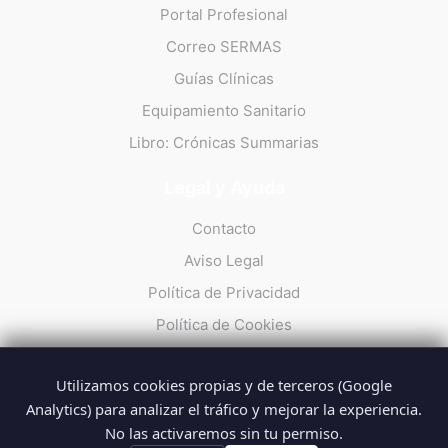
Portal Profesional
Correo SERMAS
Guías Clínicas
Equipamiento Sanitario
Libro: Crónicas Summarias
Legal y Ayuda
Contacto
Aviso Legal
Política de Privacidad
Política de Cookies
Utilizamos cookies propias y de terceros (Google
Analytics) para analizar el tráfico y mejorar la experiencia.
No las activaremos sin tu permiso.
© 2026 Summarios · La web no oficial de los profesionales del