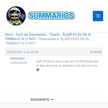
Ir
al
contenido
Inicio
›
Foro de Summarios
›
Charla
›
Â¿MÃ“VILES EN EL
TRABAJO SI O NO?
›
Respuesta a: Â¿MÃ“VILES EN EL
TRABAJO SI O NO?
22/03/2007 a las 23:25
#73708
katastrapo
AsÃ­ me gusta que te des por aludido jajaja,que
Participante
te deje de llamar la patronal cada dos por tres.
SIGUIENTE