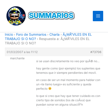
Ir
al
contenido
Inicio
›
Foro de Summarios
›
Charla
›
Â¿MÃ“VILES EN EL
TRABAJO SI O NO?
›
Respuesta a: Â¿MÃ“VILES EN EL
TRABAJO SI O NO?
01/03/2007 a las 11:12
#73706
marchante
si se usan discretamente no veo por quÃ© no…
hay gente como (por ejemplo) los suplentes que
tenemos que ir siempre pendientes del movil.
en caso de ser un mal momento para hablar con
un «te llamo luego» es suficiente y queda
perfecto
lo que si creo que hay que tener cuidado es con
cierto tipo de sonidos (los de coÃ±a) que
puedan sonar en alguna situaciÃ³n