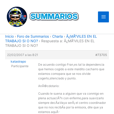
Ir
al
contenido
Inicio
›
Foro de Summarios
›
Charla
›
Â¿MÃ“VILES EN EL
TRABAJO SI O NO?
›
Respuesta a: Â¿MÃ“VILES EN EL
TRABAJO SI O NO?
22/02/2007 a las 8:21
#73705
katastrapo
De acuerdo contigo Fran,es tal la dependencia
Participante
que hemos cogido a este maldito cacharro que
estamos comopara que se nos olvide
cogerlo,silenciado y punto.
AnÃ©cdotario:
Cuando le suena a alguien que va conmigo en
plena actuaciÃ³n con enfermo,para suavizarlo
siempre decÃ­a:Vaya serÃ¡ el centro coordinador
que no nos recibÃ­a por la emisora, dile que ya
estamos aquÃ­-