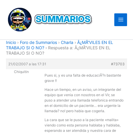
Ir
al
contenido
Inicio
›
Foro de Summarios
›
Charla
›
Â¿MÃ“VILES EN EL
TRABAJO SI O NO?
›
Respuesta a: Â¿MÃ“VILES EN EL
TRABAJO SI O NO?
21/02/2007 a las 17:31
#73703
Chiquitin
Pues si, y es una falta de educaciÃ³n bastante
grave !!
Hace un tiempo, en un aviso, un integrante del
equipo que venia con nosotros en el Vir, se
puso a atender una llamada telefonica entrando
en el domicilio de un paciente… era urgente la
llamada? no! pero habia que cogerla.
La cara que se le puso a la paciente «malita»
viendo como esta persona hablaba y hablaba,
esperando a ser atendida y nuestra cara de