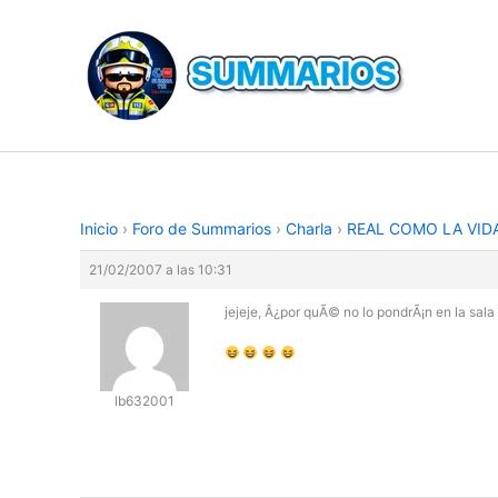
Ir
al
contenido
Inicio
›
Foro de Summarios
›
Charla
›
REAL COMO LA VID
21/02/2007 a las 10:31
jejeje, Â¿por quÃ© no lo pondrÃ¡n en la sala
lb632001