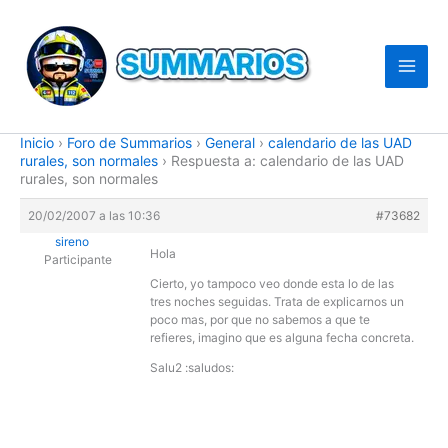
Ir
al
contenido
Inicio
›
Foro de Summarios
›
General
›
calendario de las UAD
rurales, son normales
›
Respuesta a: calendario de las UAD
rurales, son normales
20/02/2007 a las 10:36
#73682
sireno
Hola
Participante
Cierto, yo tampoco veo donde esta lo de las
tres noches seguidas. Trata de explicarnos un
poco mas, por que no sabemos a que te
refieres, imagino que es alguna fecha concreta.
Salu2 :saludos: