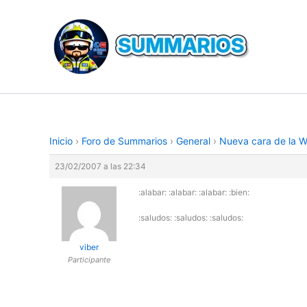
Ir
al
contenido
Inicio
›
Foro de Summarios
›
General
›
Nueva cara de la 
23/02/2007 a las 22:34
:alabar: :alabar: :alabar: :bien:
:saludos: :saludos: :saludos:
viber
Participante