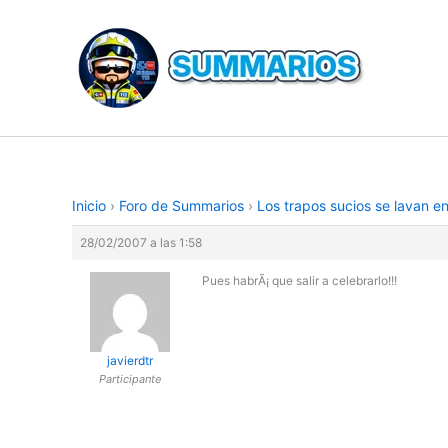
Ir
al
contenido
Inicio
›
Foro de Summarios
›
Los trapos sucios se lavan e
28/02/2007 a las 1:58
Pues habrÃ¡ que salir a celebrarlo!!!
javierdtr
Participante