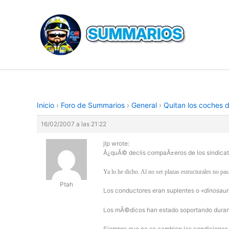
Ir
al
contenido
Inicio
›
Foro de Summarios
›
General
›
Quitan los coches d
16/02/2007 a las 21:22
jlp wrote:
Â¿quÃ© deciis compaÃ±eros de los sindica
Ya lo he dicho. Al no ser plazas estructurales no pas
Ptah
Los conductores eran suplentes o
«dinosaur
Los mÃ©dicos han estado soportando durante
Siempre que no se cambien las condiciones 