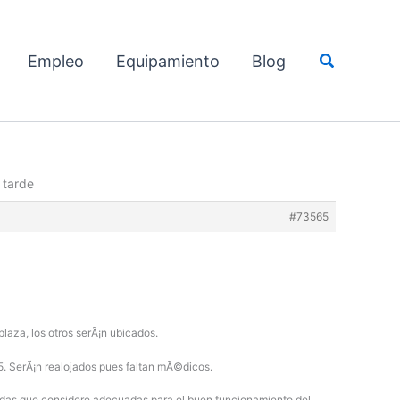
Buscar
Empleo
Equipamiento
Blog
 tarde
#73565
plaza, los otros serÃ¡n ubicados.
. SerÃ¡n realojados pues faltan mÃ©dicos.
didas que considere adecuadas para el buen funcionamiento del