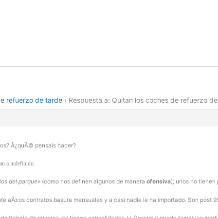
e refuerzo de tarde
›
Respuesta a: Quitan los coches de refuerzo de
tos? Â¿quÃ© pensais hacer?
an a indefinido.
ios del parque»
(como nos definen algunos de manera
ofensiva
); unos no tienen 
 aÃ±os contratos basura mensuales y a casi nadie le ha importado. Son post 95
de trabajo de quienes las tienen consolidadas, la Gerencia puede tomar las me