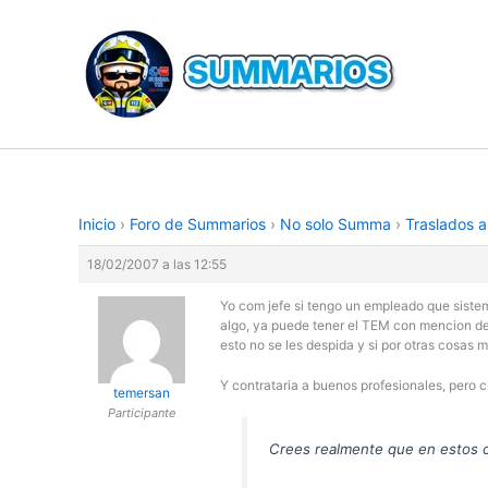
Ir
al
contenido
Inicio
›
Foro de Summarios
›
No solo Summa
›
Traslados a
18/02/2007 a las 12:55
Yo com jefe si tengo un empleado que sistem
algo, ya puede tener el TEM con mencion de 
esto no se les despida y si por otras cosas 
Y contrataria a buenos profesionales, pero c
temersan
Participante
Crees realmente que en estos ca