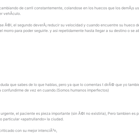
cambiando de carril constantemente, colandose en los huecos que los demÃ¡s usu
r vehÃ­culo.
arse Ã©l, el segundo deverÃ¡ reducir su velocidad y cuando encuentre su hueco de
el morro para poder seguirle. y asi repetidamente hasta llegar a su destino o se a
duda que sabes de lo que hablas, pero ya que lo comentas t dirÃ© que yo tambie
ra confundirme de vez en cuando.(Somos humanos imperfectos)
urgente, el paciente es pieza importante (sin Ã©l no existiria), Pero tambien es 
o particular «apatrullando» la ciudad.
iticado con su mejor intenciÃ³n,