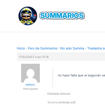
Ir
al
contenido
Inicio
›
Foro de Summarios
›
No solo Summa
›
Traslados a
17/02/2007 a las 15:18
no hace falta que el segundo ve
natiscc
Participante
Estimado Aitona4.
Yo no lo entiendo asÃ­.