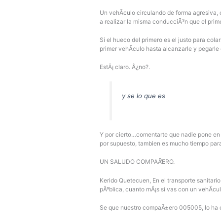
Un vehÃ­culo circulando de forma agresiva, 
a realizar la misma conducciÃ³n que el prime
Si el hueco del primero es el justo para col
primer vehÃ­culo hasta alcanzarle y pegarle 
EstÃ¡ claro. Â¿no?.
y se lo que es
Y por cierto…comentarte que nadie pone en 
por supuesto, tambien es mucho tiempo pa
UN SALUDO COMPAÃ‘ERO.
Kerido Quetecuen, En el transporte sanitario 
pÃºblica, cuanto mÃ¡s si vas con un vehÃ­cul
Se que nuestro compaÃ±ero 005005, lo ha cr