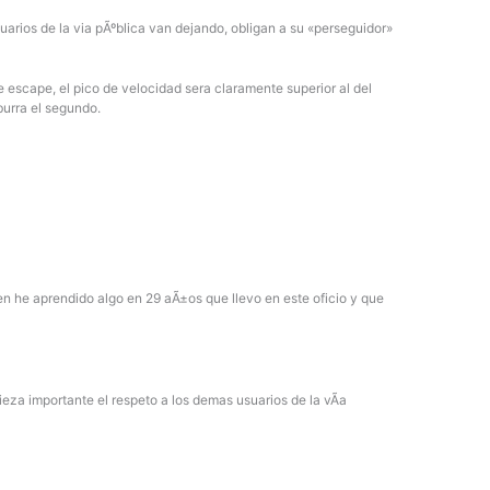
arios de la via pÃºblica van dejando, obligan a su «perseguidor»
 escape, el pico de velocidad sera claramente superior al del
burra el segundo.
n he aprendido algo en 29 aÃ±os que llevo en este oficio y que
pieza importante el respeto a los demas usuarios de la vÃ­a