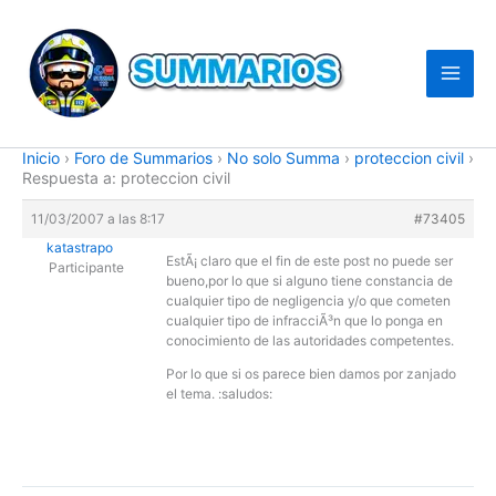
Ir
al
contenido
Inicio
›
Foro de Summarios
›
No solo Summa
›
proteccion civil
›
Respuesta a: proteccion civil
11/03/2007 a las 8:17
#73405
katastrapo
EstÃ¡ claro que el fin de este post no puede ser
Participante
bueno,por lo que si alguno tiene constancia de
cualquier tipo de negligencia y/o que cometen
cualquier tipo de infracciÃ³n que lo ponga en
conocimiento de las autoridades competentes.
Por lo que si os parece bien damos por zanjado
el tema. :saludos: