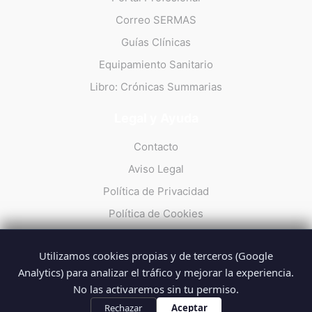
Correo SERMAS
Guías Clínicas
Equipamiento Sanitario
Libro: Crónicas Summarias
Legal y Ayuda
Contacto
Aviso Legal
Política de Privacidad
Política de Cookies
Utilizamos cookies propias y de terceros (Google
Analytics) para analizar el tráfico y mejorar la experiencia.
No las activaremos sin tu permiso.
© 2026 Summarios · La web no oficial de los profesionales del
SUMMA 112
Rechazar
Aceptar