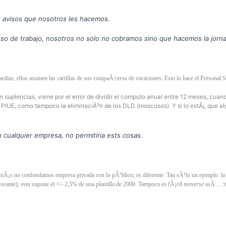
 avisos que nosotros les hacemos.
so de trabajo, nosotros no solo no cobramos sino que hacemos la jorna
 guardias; ellos asumen las cartillas de sus compaÃ±eros de vacaciones. Esto lo hace el Pers
n suplencias, viene por el error de dividir el computo anual entre 12 meses, cua
el PIUE, como tampoco la eliminaciÃ³n de los DLD (moscosos). Y si lo estÃ¡, que 
 cualquier empresa, no permitiria ests cosas.
s no confundamos empresa privada con lo pÃºblico; es diferente. Tan sÃ³lo un ejemplo: la Ãº
:
vocante); esto supone el +/- 2,5% de una plantilla de 2000. Tampoco es fÃ¡cil
moverse
asÃ­…