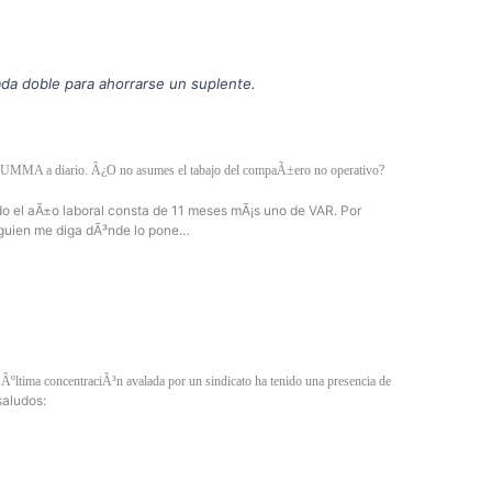
da doble para ahorrarse un suplente.
onal SUMMA a diario. Â¿O no asumes el tabajo del compaÃ±ero no operativo?
ndo el aÃ±o laboral consta de 11 meses mÃ¡s uno de VAR. Por
alguien me diga dÃ³nde lo pone…
ltima concentraciÃ³n avalada por un sindicato ha tenido una presencia de
saludos: