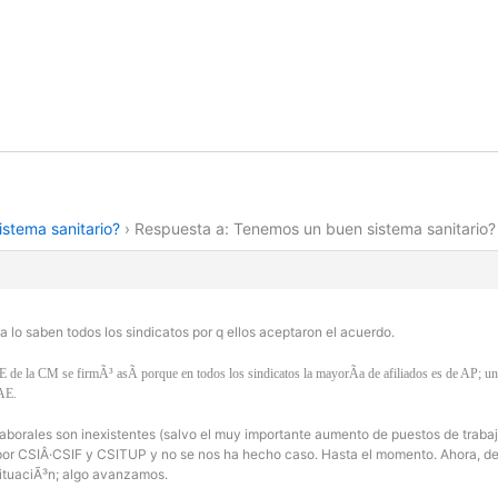
stema sanitario?
›
Respuesta a: Tenemos un buen sistema sanitario?
a lo saben todos los sindicatos por q ellos aceptaron el acuerdo.
UE de la CM se firmÃ³ asÃ­ porque en todos los sindicatos la mayorÃ­a de afiliados es de A
AE.
s laborales son inexistentes (salvo el muy importante aumento de puestos de tra
por CSIÂ·CSIF y CSITUP y no se nos ha hecho caso. Hasta el momento. Ahora, d
ituaciÃ³n; algo avanzamos.