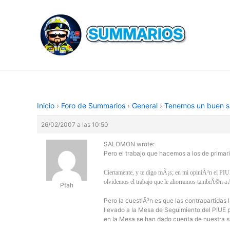
Ir
al
contenido
Inicio
›
Foro de Summarios
›
General
›
Tenemos un buen si
26/02/2007 a las 10:50
SALOMON wrote:
Pero el trabajo que hacemos a los de primari
Ciertamente, y te digo mÃ¡s; en mi opiniÃ³n el PI
olvidemos el trabajo que le ahorramos tambiÃ©n a 
Ptah
Pero la cuestiÃ³n es que las contrapartida
llevado a la Mesa de Seguimiento del PIUE 
en la Mesa se han dado cuenta de nuestra s