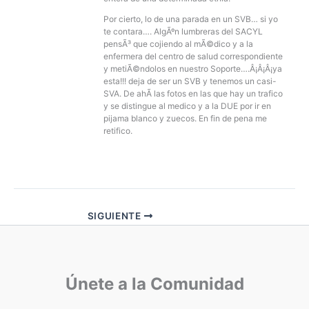
Por cierto, lo de una parada en un SVB… si yo
te contara…. AlgÃºn lumbreras del SACYL
pensÃ³ que cojiendo al mÃ©dico y a la
enfermera del centro de salud correspondiente
y metiÃ©ndolos en nuestro Soporte….Â¡Â¡Â¡ya
esta!!! deja de ser un SVB y tenemos un casi-
SVA. De ahÃ­ las fotos en las que hay un trafico
y se distingue al medico y a la DUE por ir en
pijama blanco y zuecos. En fin de pena me
retifico.
SIGUIENTE
Únete a la Comunidad