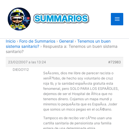
Ir
al
contenido
Inicio
›
Foro de Summarios
›
General
›
Tenemos un buen
sistema sanitario?
›
Respuesta a: Tenemos un buen sistema
sanitario?
23/02/2007 a las 13:24
#72983
DIEGO112
SeÃ±ores, dios me libre de parecer racista o
xenÃ³fobo, de hecho soy voluntario de cruz
roja tb, y la sanidad espaÃ±ola gratuita esta
fenomenal, pero SOLO PARA LOS ESPAÃ‘OLES,
dejemos de ser el Hospital de Ãfrica que no
tenemos dinero. Cojamos un mapa mundi y
miremos lo pequeÃ±ita que es EspaÃ±a. Joder
que somos un moco pegao en el ocÃ©ano.
Tampoco es de recibo ver cÃ³mo usan una
cartilla sanitaria de pensionista una familia
entera de una determinada etnia.