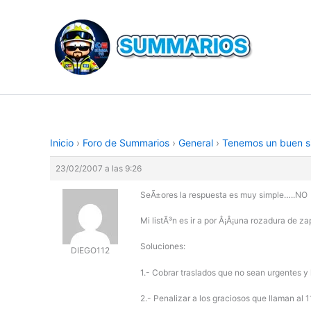
Ir
al
contenido
Inicio
›
Foro de Summarios
›
General
›
Tenemos un buen si
23/02/2007 a las 9:26
SeÃ±ores la respuesta es muy simple…..NO
Mi listÃ³n es ir a por Â¡Â¡una rozadura de za
Soluciones:
DIEGO112
1.- Cobrar traslados que no sean urgentes y 
2.- Penalizar a los graciosos que llaman al 1