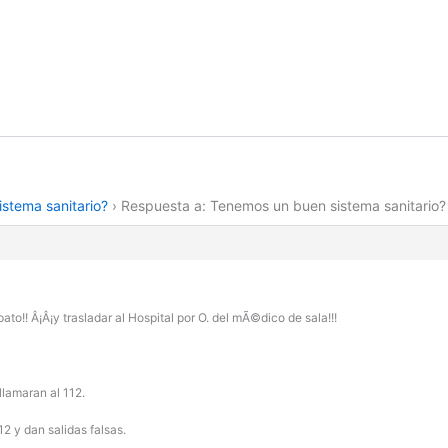
stema sanitario?
›
Respuesta a: Tenemos un buen sistema sanitario?
pato!! Â¡Â¡y trasladar al Hospital por O. del mÃ©dico de sala!!!
llamaran al 112.
12 y dan salidas falsas.