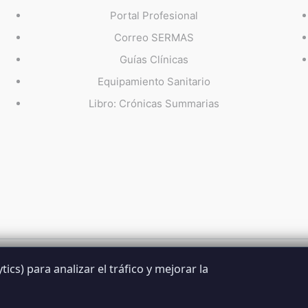
Portal Profesional
Correo SERMAS
Guías Clínicas
Equipamiento Sanitario
Libro: Crónicas Summarias
ics) para analizar el tráfico y mejorar la
Summarios · La web no oficial de los profesionales del S