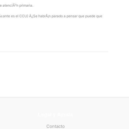
de atenciÃ³n primaria.
aÃ±ante es el CCU) Â¿Se habrÃ¡n parado a pensar que puede que
Legal y Ayuda
Contacto