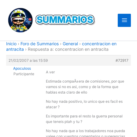
Ir
al
contenido
Inicio
›
Foro de Summarios
›
General
›
concentracion en
antracita
›
Respuesta a: concentracion en antracita
21/02/2007 a las 15:59
#72917
Apoculoss
A ver
Participante
Estimada compaÃ±era de comisiones, por que
vamos si no es asi, como y de la forma que
hablas esta claro de ello
No hay nada positivo, lo unico que es facil es
atacar ?
Es importante para el resto la guerra personal
que teneis ptah y tu ?
No hay nada que a los trabajadores noa pueda
valee con vuestros comentarios o sugerencias