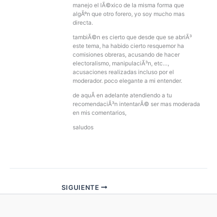
manejo el lÃ©xico de la misma forma que
algÃºn que otro forero, yo soy mucho mas
directa.
tambiÃ©n es cierto que desde que se abriÃ³
este tema, ha habido cierto resquemor ha
comisiones obreras, acusando de hacer
electoralismo, manipulaciÃ³n, etc…,
acusaciones realizadas incluso por el
moderador. poco elegante a mi entender.
de aquÃ­ en adelante atendiendo a tu
recomendaciÃ³n intentarÃ© ser mas moderada
en mis comentarios,
saludos
SIGUIENTE