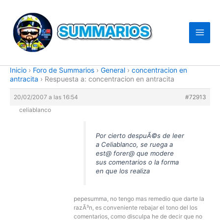
Ir
al
contenido
Inicio
›
Foro de Summarios
›
General
›
concentracion en
antracita
›
Respuesta a: concentracion en antracita
20/02/2007 a las 16:54
#72913
celiablanco
Por cierto despuÃ©s de leer
a Celiablanco, se ruega a
est@ forer@ que modere
sus comentarios o la forma
en que los realiza
pepesumma, no tengo mas remedio que darte la
razÃ³n, es conveniente rebajar el tono del los
comentarios, como disculpa he de decir que no