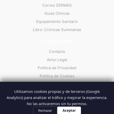
Correo SERMAS
Guías Clínicas
Equipamiento Sanitario
Libro: Crónicas Summarias
Legal y Ayuda
Contacto
Aviso Legal
Política de Privacidad
Política de Cookies
Utilizamos cookies propias y de terceros (Google
Analytics) para analizar el tráfico y mejorar la experiencia.
No las activaremos sin tu permiso.
© 2026 Summarios · La web no oficial de los profesionales del
SUMMA 112
Rechazar
Aceptar