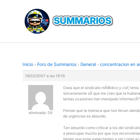
Ir
al
contenido
Inicio
›
Foro de Summarios
›
General
›
concentracion en an
19/02/2007 a las 19:16
Osea que el sindicato mÃ©dico y csif, tenia 
sinceramente sÃ­ que me creo que la hubieran
tantas ocasiones han manejado informaciÃ³n 
Pensar que la matraca que nos llevan dando
eliminado-39
de urgencias es absurdo.
Tan absurdo como criticar a los del sindicat
a preocupar mucho por que nos reconviertan 
tienen que estar expectantes a ver como aca