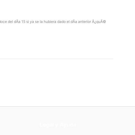
oce del dÃ­a 15 si ya se la hubiera dado el dÃ­a anterior Â¿quÃ©
Legal y Ayuda