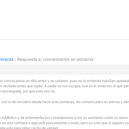
tracita
›
Respuesta a: concentracion en antracita
la convocatoria un dÃ­a antes y se callaron, pues no lo entiendo habrÃ­an quedado 
 recibido antes que nadie. A nadie se nos escapa cual es el sindicato al que per
privilegiada, por que esta vez no.
 con lo del encierro desde hace unas semanas, los comunicados en prensa y dem
o mÃ©dico y de enfermerÃ­a por considerarnos a los no sanitarios como un lastre e
en una contrata o algo asÃ­ para abaratar costes, pero yo creo que si alguien va
ba esto para pillar cacho de verdad.