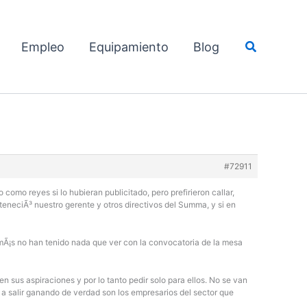
Buscar
Empleo
Equipamiento
Blog
#72911
como reyes si lo hubieran publicitado, pero prefirieron callar,
teneciÃ³ nuestro gerente y otros directivos del Summa, y si en
Ã¡s no han tenido nada que ver con la convocatoria de la mesa
n sus aspiraciones y por lo tanto pedir solo para ellos. No se van
 a salir ganando de verdad son los empresarios del sector que