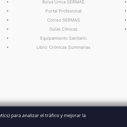
Bolsa Única SERMAS
Portal Profesional
Correo SERMAS
Guías Clínicas
Equipamiento Sanitario
Libro: Crónicas Summarias
ics) para analizar el tráfico y mejorar la
Summarios · La web no oficial de los profesionales del S