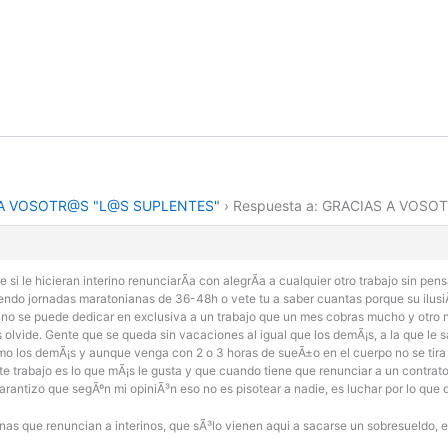
A VOSOTR@S "L@S SUPLENTES"
›
Respuesta a: GRACIAS A VOS
si le hicieran interino renunciarÃ­a con alegrÃ­a a cualquier otro trabajo sin pen
ciendo jornadas maratonianas de 36-48h o vete tu a saber cuantas porque su ilusi
 y no se puede dedicar en exclusiva a un trabajo que un mes cobras mucho y otro 
olvide. Gente que se queda sin vacaciones al igual que los demÃ¡s, a la que le sa
o los demÃ¡s y aunque venga con 2 o 3 horas de sueÃ±o en el cuerpo no se tira a
te trabajo es lo que mÃ¡s le gusta y que cuando tiene que renunciar a un contra
garantizo que segÃºn mi opiniÃ³n eso no es pisotear a nadie, es luchar por lo que 
s que renuncian a interinos, que sÃ³lo vienen aqui a sacarse un sobresueldo, e