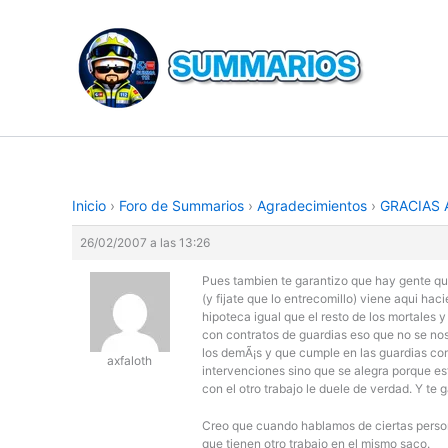
Ir
al
contenido
Inicio
›
Foro de Summarios
›
Agradecimientos
›
GRACIAS 
26/02/2007 a las 13:26
Pues tambien te garantizo que hay gente que 
(y fijate que lo entrecomillo) viene aqui ha
hipoteca igual que el resto de los mortales
con contratos de guardias eso que no se nos 
los demÃ¡s y que cumple en las guardias com
axfaloth
intervenciones sino que se alegra porque es
con el otro trabajo le duele de verdad. Y te 
Creo que cuando hablamos de ciertas persona
que tienen otro trabajo en el mismo saco.