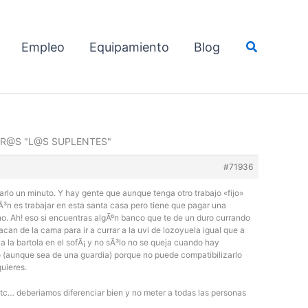
Buscar
Empleo
Equipamiento
Blog
OTR@S "L@S SUPLENTES"
#71936
sarlo un minuto. Y hay gente que aunque tenga otro trabajo «fijo»
Ã³n es trabajar en esta santa casa pero tiene que pagar una
no. Ah! eso si encuentras algÃºn banco que te de un duro currando
can de la cama para ir a currar a la uvi de lozoyuela igual que a
 la bartola en el sofÃ¡ y no sÃ³lo no se queja cuando hay
to (aunque sea de una guardia) porque no puede compatibilizarlo
quieres.
tc… deberiamos diferenciar bien y no meter a todas las personas