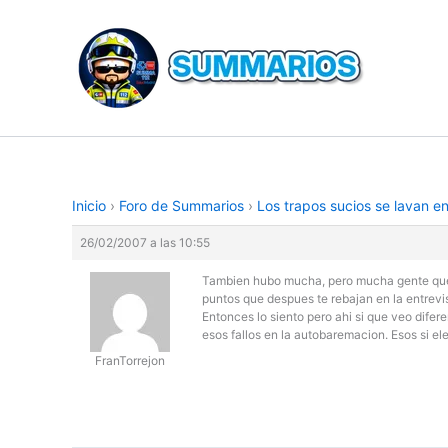
Ir
al
contenido
Inicio
›
Foro de Summarios
›
Los trapos sucios se lavan e
26/02/2007 a las 10:55
Tambien hubo mucha, pero mucha gente que e
puntos que despues te rebajan en la entrevi
Entonces lo siento pero ahi si que veo difer
esos fallos en la autobaremacion. Esos si el
FranTorrejon