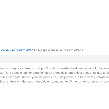
n casa
›
acoplamientos
›
Respuesta a: acoplamientos
ntro porque se baremo mal, por X motivos, metiendo el tiempo de voluntariado, 
sta, Pero como el primer corte lo hacen antes de la entrevista pues… los que te
encias e irregularidades, y no me pareceria justo porque a la hora de la contrata
ejiran antes sin haberselo merecido en su momento. Al menos yo lo veo asi, y seg