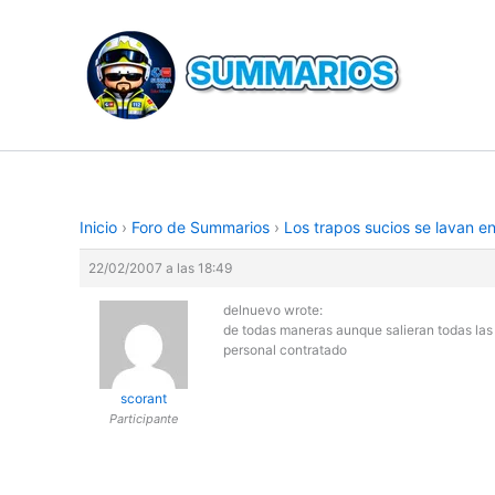
Ir
al
contenido
Inicio
›
Foro de Summarios
›
Los trapos sucios se lavan e
22/02/2007 a las 18:49
delnuevo wrote:
de todas maneras aunque salieran todas la
personal contratado
scorant
Participante