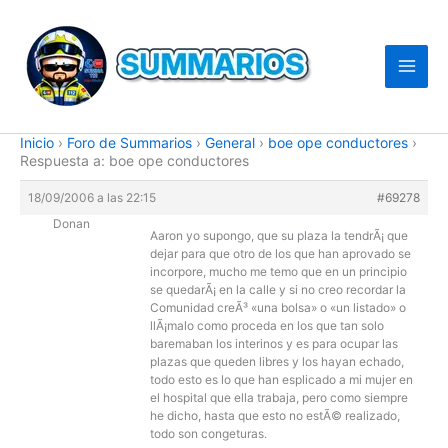
Ir
al
contenido
Inicio
›
Foro de Summarios
›
General
›
boe ope conductores
›
Respuesta a: boe ope conductores
18/09/2006 a las 22:15
#69278
Donan
Aaron yo supongo, que su plaza la tendrÃ¡ que
dejar para que otro de los que han aprovado se
incorpore, mucho me temo que en un principio
se quedarÃ¡ en la calle y si no creo recordar la
Comunidad creÃ³ «una bolsa» o «un listado» o
llÃ¡malo como proceda en los que tan solo
baremaban los interinos y es para ocupar las
plazas que queden libres y los hayan echado,
todo esto es lo que han esplicado a mi mujer en
el hospital que ella trabaja, pero como siempre
he dicho, hasta que esto no estÃ© realizado,
todo son congeturas.