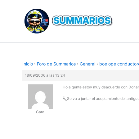
Ir
al
contenido
Inicio
›
Foro de Summarios
›
General
›
boe ope conductor
18/09/2006 a las 13:24
Hola gente estoy muy deacuerdo con Donan, 
Â¿Se va a juntar el acoplamiento del antigu
Gara