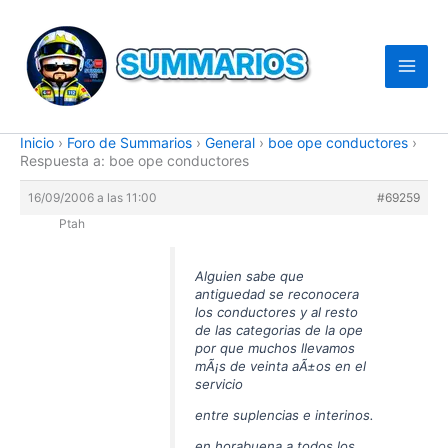
Ir
al
contenido
Inicio
›
Foro de Summarios
›
General
›
boe ope conductores
›
Respuesta a: boe ope conductores
16/09/2006 a las 11:00
#69259
Ptah
Alguien sabe que
antiguedad se reconocera
los conductores y al resto
de las categorias de la ope
por que muchos llevamos
mÃ¡s de veinta aÃ±os en el
servicio
entre suplencias e interinos.
en horabuena a todos los