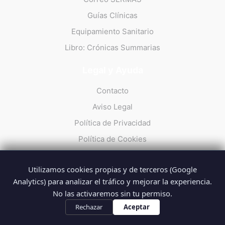
Guías Clínicas
Equipamiento Sanitario
Libro: Crónicas Summarias
Legal y Ayuda
Contacto
Aviso Legal
Política de Privacidad
Política de Cookies
Utilizamos cookies propias y de terceros (Google
Analytics) para analizar el tráfico y mejorar la experiencia.
No las activaremos sin tu permiso.
© 2026 Summarios · La web no oficial de los profesionales del
SUMMA 112
Rechazar
Aceptar