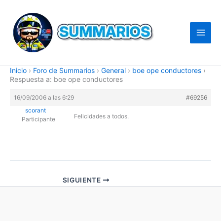
Ir
al
contenido
Inicio
›
Foro de Summarios
›
General
›
boe ope conductores
›
Respuesta a: boe ope conductores
16/09/2006 a las 6:29
#69256
scorant
Felicidades a todos.
Participante
SIGUIENTE