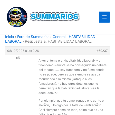
Ir
al
contenido
Inicio
›
Foro de Summarios
›
General
›
HABITABILIDAD
LABORAL
›
Respuesta a: HABITABILIDAD LABORAL
08/10/2006 a las 9:26
#69237
piti
A ver el tema era «habitabilidad laboral» y al
final como siempre se ha conseguido un debate
del tabaco……..soy fumadora y no fumo donde
no se puede, pero es que siempre se acaba
recurriendo a lo mismo («ataque a los
fumadores»), no hay otros detalles que no
permitan que la habitabilidad laboral sea la
adecuada???
Por ejemplo, que tu compi ronque o le cante el
alerÃ³n,….lo digo por la falta de ventilaciÃ³n.
Casi siempre como en todo, opino que es una
falta de educaciÃ³n.