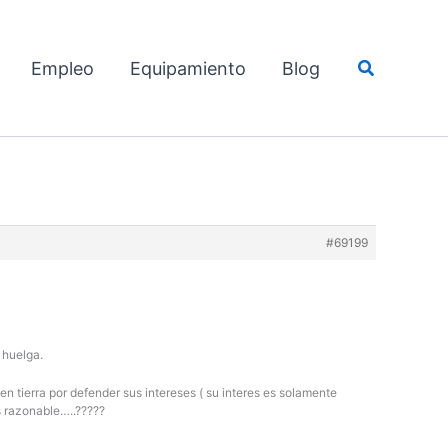
Buscar
Empleo
Equipamiento
Blog
#69199
 huelga.
 en tierra por defender sus intereses ( su interes es solamente
s razonable…..?????