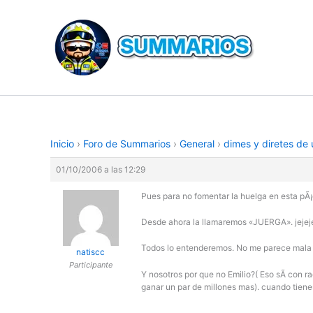
Ir
al
contenido
Inicio
›
Foro de Summarios
›
General
›
dimes y diretes de
01/10/2006 a las 12:29
Pues para no fomentar la huelga en esta p
Desde ahora la llamaremos «JUERGA». jejeje
Todos lo entenderemos. No me parece mala i
natiscc
Participante
Y nosotros por que no Emilio?( Eso sÃ­ con ra
ganar un par de millones mas). cuando tiene