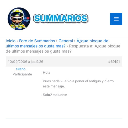
Ir
al
contenido
Inicio
›
Foro de Summarios
›
General
›
Â¿que bloque de
ultimos mensajes os gusta mas?
›
Respuesta a: Â¿que bloque
de ultimos mensajes os gusta mas?
10/09/2006 a las 9:26
#69191
sireno
Hola
Participante
Pues nada vuelvo a poner el antiguo y cierro
este mensaje.
Salu2 :saludos: