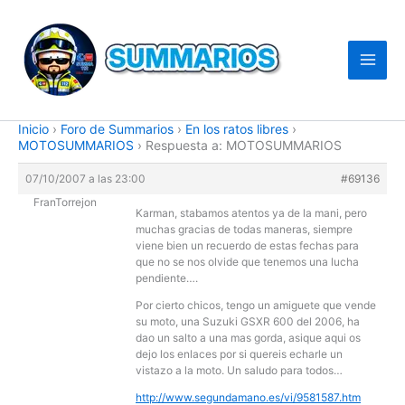
Ir
al
contenido
Inicio
›
Foro de Summarios
›
En los ratos libres
›
MOTOSUMMARIOS
›
Respuesta a: MOTOSUMMARIOS
07/10/2007 a las 23:00
#69136
FranTorrejon
Karman, stabamos atentos ya de la mani, pero
muchas gracias de todas maneras, siempre
viene bien un recuerdo de estas fechas para
que no se nos olvide que tenemos una lucha
pendiente….
Por cierto chicos, tengo un amiguete que vende
su moto, una Suzuki GSXR 600 del 2006, ha
dao un salto a una mas gorda, asique aqui os
dejo los enlaces por si quereis echarle un
vistazo a la moto. Un saludo para todos…
http://www.segundamano.es/vi/9581587.htm