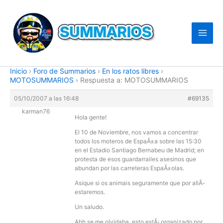
Ir
al
contenido
Inicio
›
Foro de Summarios
›
En los ratos libres
›
MOTOSUMMARIOS
›
Respuesta a: MOTOSUMMARIOS
05/10/2007 a las 16:48
#69135
karman76
Hola gente!
El 10 de Noviembre, nos vamos a concentrar
todos los moteros de EspaÃ±a sobre las 15:30
en el Estadio Santiago Bernabeu de Madrid; en
protesta de esos guardarrailes asesinos que
abundan por las carreteras EspaÃ±olas.
Asique si os animais seguramente que por allÃ­
estaremos.
Un saludo.
Ahh se me olvidaba, esto estÃ¡ organizado por