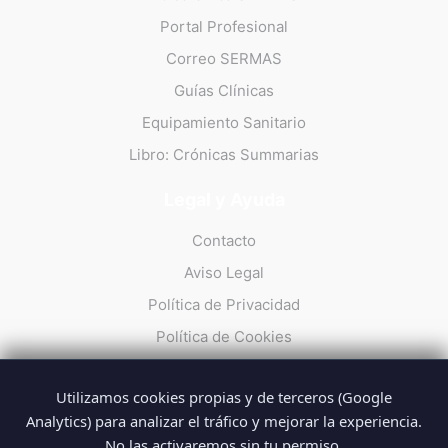
Portal Profesional
Correo SERMAS
Guías Clínicas
Equipamiento Sanitario
Libro: Crónicas Summarias
Legal y Ayuda
Contacto
Aviso Legal
Política de Privacidad
Política de Cookies
Utilizamos cookies propias y de terceros (Google
Analytics) para analizar el tráfico y mejorar la experiencia.
No las activaremos sin tu permiso.
© 2026 Summarios · La web no oficial de los profesionales del