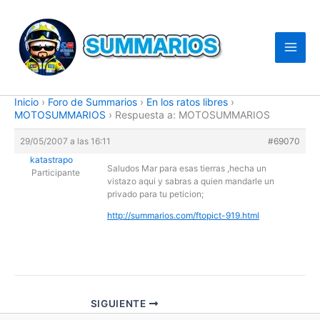
Ir
al
contenido
Inicio
›
Foro de Summarios
›
En los ratos libres
›
MOTOSUMMARIOS
›
Respuesta a: MOTOSUMMARIOS
29/05/2007 a las 16:11
#69070
katastrapo
Saludos Mar para esas tierras ,hecha un
Participante
vistazo aqui y sabras a quien mandarle un
privado para tu peticion;
http://summarios.com/ftopict-919.html
SIGUIENTE