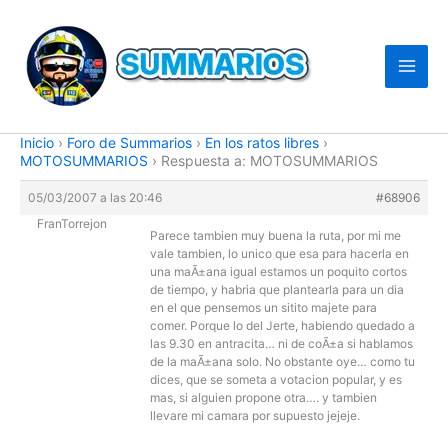
Ir
al
contenido
Inicio
›
Foro de Summarios
›
En los ratos libres
›
MOTOSUMMARIOS
›
Respuesta a: MOTOSUMMARIOS
05/03/2007 a las 20:46
#68906
FranTorrejon
Parece tambien muy buena la ruta, por mi me
vale tambien, lo unico que esa para hacerla en
una maÃ±ana igual estamos un poquito cortos
de tiempo, y habria que plantearla para un dia
en el que pensemos un sitito majete para
comer. Porque lo del Jerte, habiendo quedado a
las 9.30 en antracita… ni de coÃ±a si hablamos
de la maÃ±ana solo. No obstante oye… como tu
dices, que se someta a votacion popular, y es
mas, si alguien propone otra…. y tambien
llevare mi camara por supuesto jejeje.