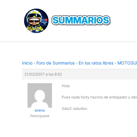
Ir
al
contenido
Inicio
›
Foro de Summarios
›
En los ratos libres
›
MOTOSU
21/02/2007 a las 8:52
Hola
Pues nada fonty haznos de embajador y dale
Salu2 :saludos:
sireno
Participante