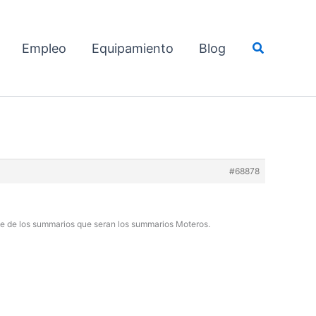
Buscar
Empleo
Equipamiento
Blog
#68878
te de los summarios que seran los summarios Moteros.