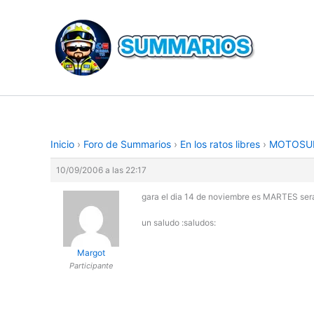
Ir
al
contenido
Inicio
›
Foro de Summarios
›
En los ratos libres
›
MOTOSU
10/09/2006 a las 22:17
gara el dia 14 de noviembre es MARTES sera 
un saludo :saludos:
Margot
Participante