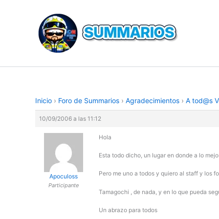
Ir
al
contenido
Inicio
›
Foro de Summarios
›
Agradecimientos
›
A tod@s V
10/09/2006 a las 11:12
Hola
Esta todo dicho, un lugar en donde a lo mej
Pero me uno a todos y quiero al staff y l
Apoculoss
Participante
Tamagochi , de nada, y en lo que pueda se
Un abrazo para todos