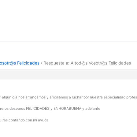
osotr@s Felicidades
›
Respuesta a: A tod@s Vosotr@s Felicidades
or algun dia nos arrancamos y ampliamos a luchar por nuestra especialidad profes
os foreros desearos FELICIDADES y ENHORABUENA y adelante
guiras contando con mi ayuda