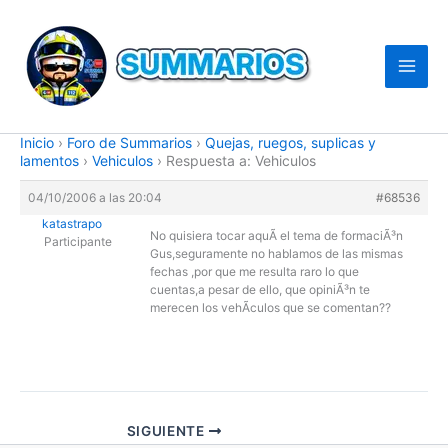
Ir
al
contenido
Inicio
›
Foro de Summarios
›
Quejas, ruegos, suplicas y
lamentos
›
Vehiculos
›
Respuesta a: Vehiculos
04/10/2006 a las 20:04
#68536
katastrapo
No quisiera tocar aquÃ­ el tema de formaciÃ³n
Participante
Gus,seguramente no hablamos de las mismas
fechas ,por que me resulta raro lo que
cuentas,a pesar de ello, que opiniÃ³n te
merecen los vehÃ­culos que se comentan??
SIGUIENTE