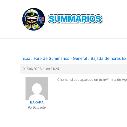
Ir
al
contenido
Inicio
›
Foro de Summarios
›
General
›
Bajada de horas Ext
01/09/2006 a las 11:24
Chema, si eso aparece en tu nÃ³mina de Ago
BARAKA
Participante