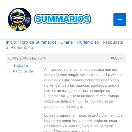
Ir
al
contenido
Inicio
›
Foro de Summarios
›
Charla
›
Pluriempleo
›
Respuesta
a: Pluriempleo
06/09/2006 a las 10:01
#68377
BARAKA
A mi personalmente no me preocupa que mis
Participante
compaÃ±eros tengan varios trabajos. Lo Ãºnico
que pido es que seamos todos responsables y
no vengamos a las guardias agotados, porque
este es un trabajo en el que el equipo es
fundamental, y si falla un integrante el trabajo
global se deteriora muchÃ­simo, incluso se
puede poner en peligro.
Lo de no superar 24 horas estarÃ­a bien, aunque
hay casos como los que comentaba de estar
dos meses 24 horas si/no que me parecen
tambiÃ©n poco adecuados.