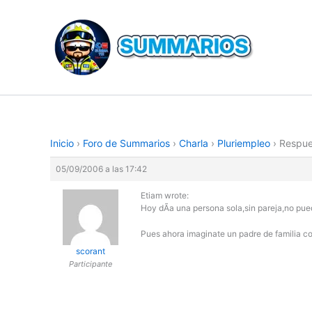
Ir
al
contenido
Inicio
›
Foro de Summarios
›
Charla
›
Pluriempleo
›
Respue
05/09/2006 a las 17:42
Etiam wrote:
Hoy dÃ­a una persona sola,sin pareja,no pue
Pues ahora imaginate un padre de familia con
scorant
Participante