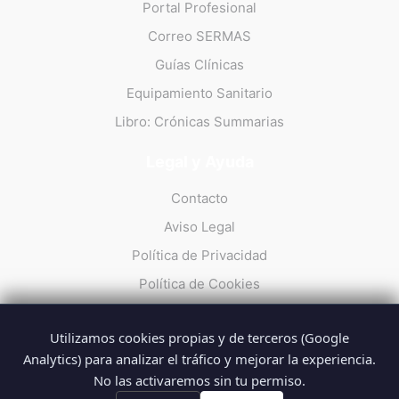
Portal Profesional
Correo SERMAS
Guías Clínicas
Equipamiento Sanitario
Libro: Crónicas Summarias
Legal y Ayuda
Contacto
Aviso Legal
Política de Privacidad
Política de Cookies
Utilizamos cookies propias y de terceros (Google
Analytics) para analizar el tráfico y mejorar la experiencia.
No las activaremos sin tu permiso.
© 2026 Summarios · La web no oficial de los profesionales del