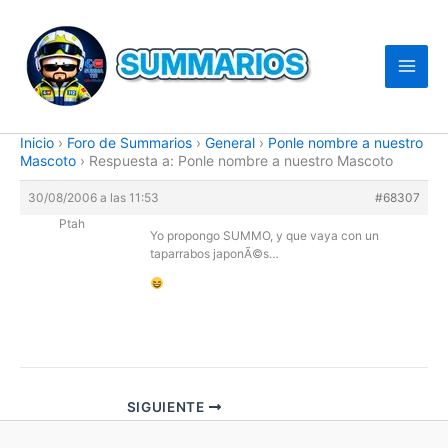
Ir
al
contenido
Inicio
›
Foro de Summarios
›
General
›
Ponle nombre a nuestro
Mascoto
›
Respuesta a: Ponle nombre a nuestro Mascoto
30/08/2006 a las 11:53
#68307
Ptah
Yo propongo SUMMO, y que vaya con un
taparrabos japonÃ©s…
SIGUIENTE