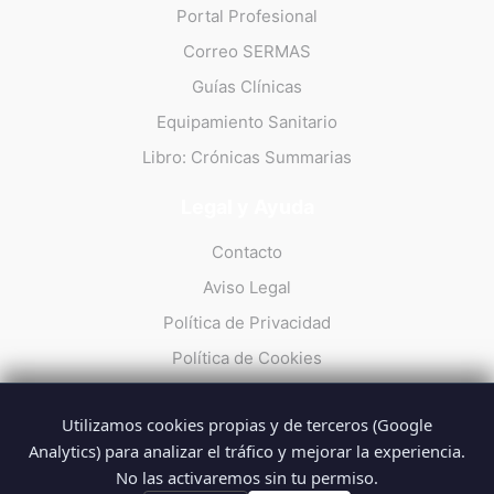
Portal Profesional
Correo SERMAS
Guías Clínicas
Equipamiento Sanitario
Libro: Crónicas Summarias
Legal y Ayuda
Contacto
Aviso Legal
Política de Privacidad
Política de Cookies
Utilizamos cookies propias y de terceros (Google
Analytics) para analizar el tráfico y mejorar la experiencia.
No las activaremos sin tu permiso.
© 2026 Summarios · La web no oficial de los profesionales del