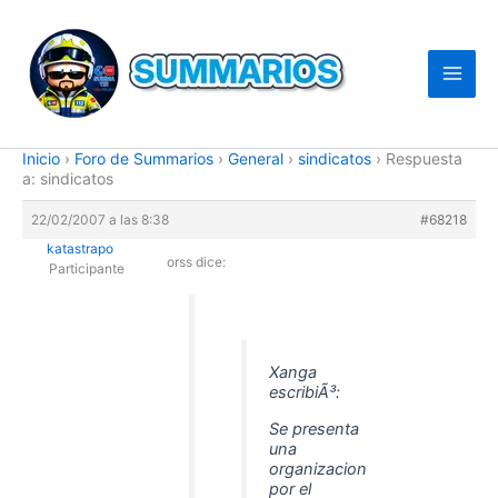
Ir
al
contenido
Inicio
›
Foro de Summarios
›
General
›
sindicatos
›
Respuesta
a: sindicatos
22/02/2007 a las 8:38
#68218
katastrapo
orss dice:
Participante
Xanga
escribiÃ³:
Se presenta
una
organizacion
por el