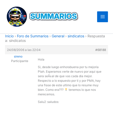
Ir
al
contenido
Inicio
›
Foro de Summarios
›
General
›
sindicatos
›
Respuesta
a: sindicatos
24/08/2006 a las 22:04
#68188
sireno
Hola
Participante
Si, desde luego enhorabuena por tu mejoria
Ptah. Esperamos verte de nuevo por aqui que
sera seÃ±al de que vas cada dia mejor.
Respecto a lo expuesto por ti y por PMA, hay
una frase de este ultimo que lo resume muy
bien. Como era???
tenemos lo que nos
merecemos.
Salu2 :saludos: