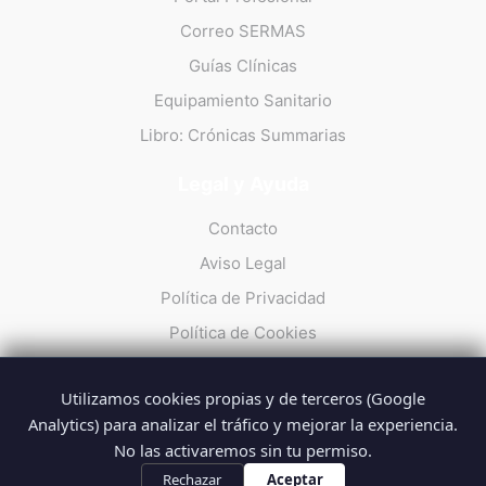
Correo SERMAS
Guías Clínicas
Equipamiento Sanitario
Libro: Crónicas Summarias
Legal y Ayuda
Contacto
Aviso Legal
Política de Privacidad
Política de Cookies
Utilizamos cookies propias y de terceros (Google
Analytics) para analizar el tráfico y mejorar la experiencia.
No las activaremos sin tu permiso.
© 2026 Summarios · La web no oficial de los profesionales del
SUMMA 112
Rechazar
Aceptar