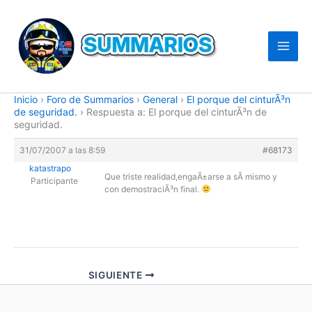
Ir
al
contenido
Inicio
›
Foro de Summarios
›
General
›
El porque del cinturÃ³n
de seguridad.
›
Respuesta a: El porque del cinturÃ³n de
seguridad.
31/07/2007 a las 8:59
#68173
katastrapo
Que triste realidad,engaÃ±arse a sÃ­ mismo y
Participante
con demostraciÃ³n final.
SIGUIENTE