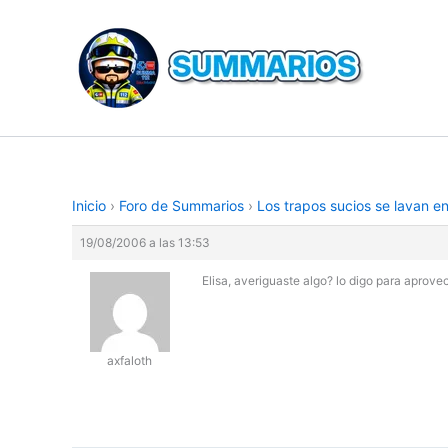
Ir
al
contenido
Inicio
›
Foro de Summarios
›
Los trapos sucios se lavan e
19/08/2006 a las 13:53
Elisa, averiguaste algo? lo digo para aprove
axfaloth