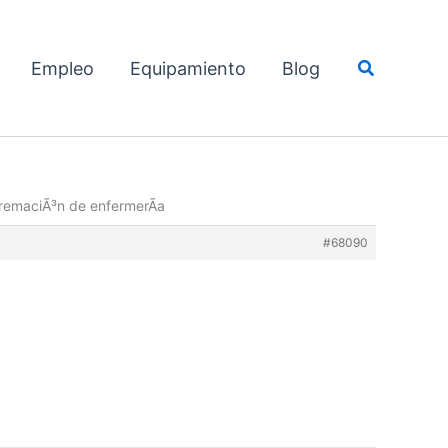
Buscar
Empleo
Equipamiento
Blog
remaciÃ³n de enfermerÃ­a
#68090