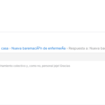
n casa
›
Nueva baremaciÃ³n de enfermerÃ­a
›
Respuesta a: Nueva ba
chamiento colectivo y, como no, personal jeje! Gracias