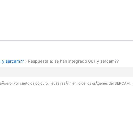
1 y sercam??
›
Respuesta a: se han integrado 061 y sercam??
±ero. Por cierto cajcojcuro, llevas razÃ³n en lo de los orÃ­genes del SERCAM, 