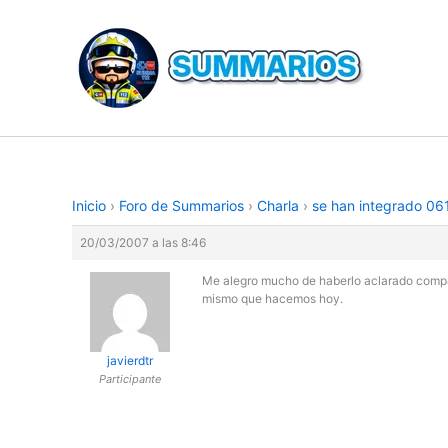
Ir
al
contenido
Inicio
›
Foro de Summarios
›
Charla
›
se han integrado 06
20/03/2007 a las 8:46
Me alegro mucho de haberlo aclarado compaÃ
mismo que hacemos hoy.
javierdtr
Participante