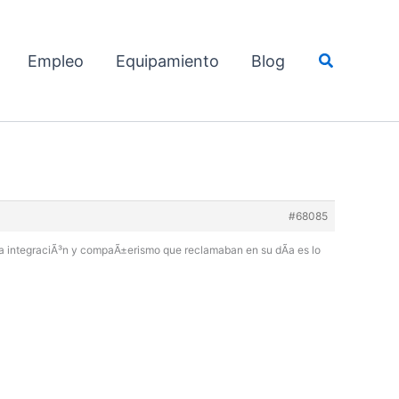
Buscar
Empleo
Equipamiento
Blog
#68085
la integraciÃ³n y compaÃ±erismo que reclamaban en su dÃ­a es lo