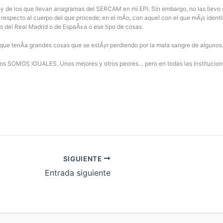
y de los que llevan anagramas del SERCAM en mi EPI. Sin embargo, no las llevo 
specto al cuerpo del que procede; en el mÃ­o, con aquel con el que mÃ¡s identifi
ns del Real Madrid o de EspaÃ±a o ese tipo de cosas.
ue tenÃ­a grandes cosas que se estÃ¡n perdiendo por la mala sangre de algunos.
 todos SOMOS IGUALES. Unos mejores y otros peores… pero en todas las Institucio
SIGUIENTE
Entrada siguiente