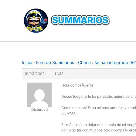
Ir
al
contenido
Inicio
›
Foro de Summarios
›
Charla
›
se han integrado 06
19/03/2007 a las 11:35
Hola compaÃ±eros!
Desde luego, si lo ha parecido, quiero dejar
Como comentÃ© en mi post anterior, yo entien
Disturbed
SUMMA.
Es mÃ¡s, quiero dejar constancia de mi ve
conmigo (ni con muchos otros compaÃ±eros 