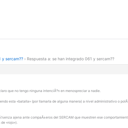
1 y sercam??
›
Respuesta a: se han integrado 061 y sercam??
 claro que no tengo ninguna intenciÃ³n en menospreciar a nadie.
do esta «batalla» (por llamarla de alguna manera) a nivel administrativo o polÃ­
rgÃ¼enza ajena ante compaÃ±eros del SERCAM que muestren ese comportamiento 
de «rojo»).