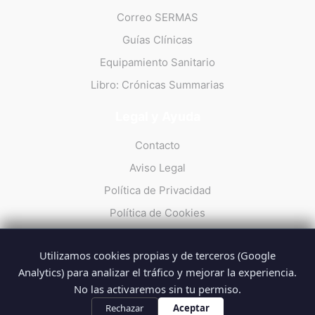
Correo SERMAS
Guías Clínicas
Equipamiento Sanitario
Libro: Crónicas Summarias
Legal y Ayuda
Contacto
Aviso Legal
Política de Privacidad
Política de Cookies
Utilizamos cookies propias y de terceros (Google
Analytics) para analizar el tráfico y mejorar la experiencia.
No las activaremos sin tu permiso.
© 2026 Summarios · La web no oficial de los profesionales del
SUMMA 112
Rechazar
Aceptar