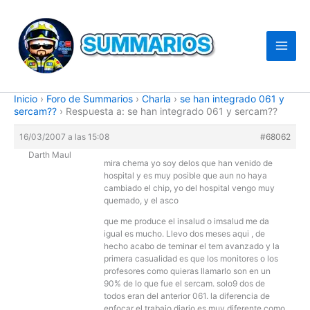
Ir
al
contenido
Inicio
›
Foro de Summarios
›
Charla
›
se han integrado 061 y
sercam??
›
Respuesta a: se han integrado 061 y sercam??
16/03/2007 a las 15:08
#68062
Darth Maul
mira chema yo soy delos que han venido de
hospital y es muy posible que aun no haya
cambiado el chip, yo del hospital vengo muy
quemado, y el asco
que me produce el insalud o imsalud me da
igual es mucho. Llevo dos meses aqui , de
hecho acabo de teminar el tem avanzado y la
primera casualidad es que los monitores o los
profesores como quieras llamarlo son en un
90% de lo que fue el sercam. solo9 dos de
todos eran del anterior 061. la diferencia de
enfocar el trabajo diario es muy diferente como