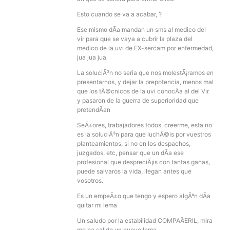
Esto cuando se va a acabar, ?
Ese mismo dÃ­a mandan un sms al medico del
vir para que se vaya a cubrir la plaza del
medico de la uvi de EX-sercam por enfermedad,
jua jua jua
La soluciÃ³n no seria que nos molestÃ¡ramos en
presentarnos, y dejar la prepotencia, menos mal
que los tÃ©cnicos de la uvi conocÃ­a al del Vir
y pasaron de la guerra de superioridad que
pretendÃ­an
SeÃ±ores, trabajadores todos, creerme, esta no
es la soluciÃ³n para que luchÃ©is por vuestros
planteamientos, si no en los despachos,
juzgados, etc, pensar que un dÃ­a ese
profesional que despreciÃ¡is con tantas ganas,
puede salvaros la vida, llegan antes que
vosotros.
Es un empeÃ±o que tengo y espero algÃºn dÃ­a
quitar mi lema
Un saludo por la estabilidad COMPAÃ‘ERIL, mira
me ha salido un nuevo lema