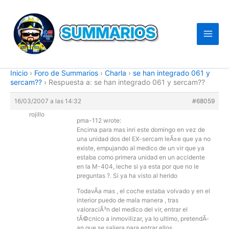
Ir
al
contenido
Inicio
›
Foro de Summarios
›
Charla
›
se han integrado 061 y
sercam??
›
Respuesta a: se han integrado 061 y sercam??
16/03/2007 a las 14:32
#68059
rojillo
pma-112 wrote:
Encima para mas inri este domingo en vez de
una unidad dos del EX-sercam leÃ±e que ya no
existe, empujando al medico de un vir que ya
estaba como primera unidad en un accidente
en la M-404, leche si ya esta por que no le
preguntas ?. Si ya ha visto al herido
TodavÃ­a mas , el coche estaba volvado y en el
interior puedo de mala manera , tras
valoraciÃ³n del medico del vir, entrar el
tÃ©cnico a inmovilizar, ya lo ultimo, pretendÃ­
an que se saliera para entrar ellos.