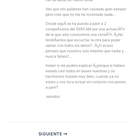
Veo que mis palabras han causado gran estupor
pero creo que no me he inventado nada…
Desde aquÃ­ se ha puesto a parir a 2
compaÃ±eros del SERCAM por una actuaciÃ³n
de la que solo conocemos una versiÃ³n. Â¿No
tendrÃ­amos que escuchar la otra para poder
opinar con todos los datos?…Â¿O acaso
pensais que vosotros sois mejores que nadie y
nunca fallais?…
Haber si me podeis explicar Â¿porque si habeis
estado casi todos en bases nuestras y os
han/hemos tratado muy bien, cuando ya no
estais y nos toca actuar en conjunto nos poneis
a parir?
:saludos:
SIGUIENTE